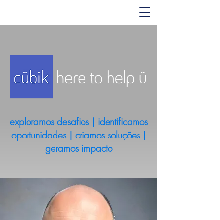
exploramos desafios | identificamos
oportunidades | criamos soluções |
geramos impacto