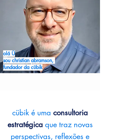
olá Ü
sou christian abramson,
fundador da cübik
cübik é uma
consultoria
estratégica
que traz novas
perspectivas, reflexões e