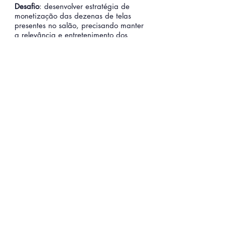
Desafio
: desenvolver estratégia de
monetização das dezenas de telas
presentes no salão, precisando manter
a relevância e entretenimento dos
clientes e prover fit e assertividade aos
anunciantes.
Solução
:
desenhamos e coordenamos
uma pesquisa de conhecimento do
perfil do cliente do shopping, com seus
assuntos de maior interesse, bem como
criação do plano estratégico de
monetização do espaço físico dos
salões (mídia indoor e ativação de
marca) e plano comercial de mídia.
"Sem dúvidas, a Cübik trouxe algo
extremamente útil e nos fez enxergar uma
nova fonte de receitas na empresa que
jamais havíamos trabalhado com
clareza. Para um momento tão
desafiador como estamos vivendo, sem
dúvidas que estar ao lado de pessoas e